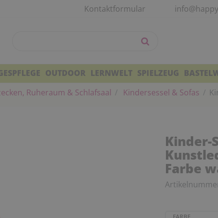
Kontaktformular
info@happy
GESPFLEGE
OUTDOOR
LERNWELT
SPIELZEUG
BASTEL
zecken, Ruheraum & Schlafsaal
Kindersessel & Sofas
Ki
Kinder-
Kunstle
Farbe w
Artikelnumme
FARBE