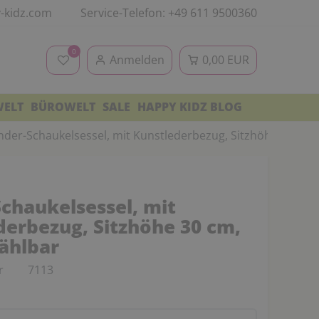
-kidz.com
Service-Telefon: +49 611 9500360
0
Anmelden
0,00 EUR
WELT
BÜROWELT
SALE
HAPPY KIDZ BLOG
nder-Schaukelsessel, mit Kunstlederbezug, Sitzhöhe 30 cm,
Schaukelsessel, mit
derbezug, Sitzhöhe 30 cm,
ählbar
r
7113