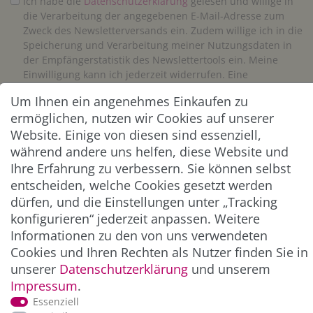
Ich habe die
Daten­schutz­erklärung
gelesen und willige in
die Verarbeitung der angegebenen E-Mail-Adresse zum
Zweck des Newsletterversands ein. Zudem willige ich in die
Speicherung und Verarbeitung meiner Nutzungsdaten in
der Empfängerstatistik des Newslettertools ein. Meine
Einwilligung kann ich jederzeit widerrufen. Eine
Abmeldung vom Newsletter ist jederzeit möglich.**
Um Ihnen ein angenehmes Einkaufen zu
ermöglichen, nutzen wir Cookies auf unserer
Abonnieren
Website. Einige von diesen sind essenziell,
während andere uns helfen, diese Website und
** Hierbei handelt es sich um ein Pflichtfeld.
Ihre Erfahrung zu verbessern. Sie können selbst
entscheiden, welche Cookies gesetzt werden
dürfen, und die Einstellungen unter „Tracking
ZAHLUNG & VERSAND
konfigurieren“ jederzeit anpassen. Weitere
Informationen zu den von uns verwendeten
Cookies und Ihren Rechten als Nutzer finden Sie in
unserer
Daten­schutz­erklärung
und unserem
Impressum
.
Essenziell