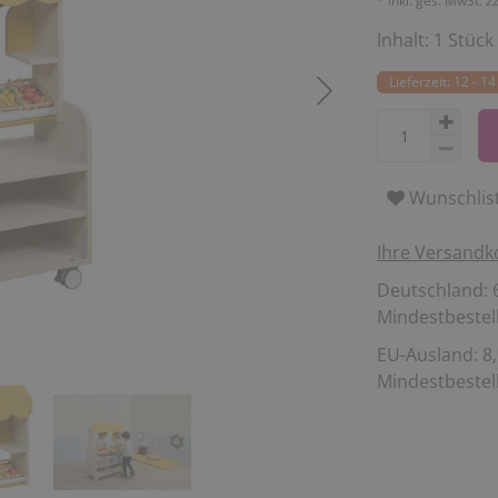
* inkl. ges. MwSt. z
Inhalt:
1
Stück
Lieferzeit: 12 - 
Wunschlis
Ihre Versandk
Deutschland: 6
Mindestbestell
EU-Ausland: 8,
Mindestbestell