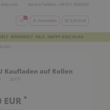
-kidz.com
Service-Telefon: +49 611 9500360
0
Anmelden
0,00 EUR
WELT
BÜROWELT
SALE
HAPPY KIDZ BLOG
Rollen
Kaufladen auf Rollen
r
20777
*
0 EUR