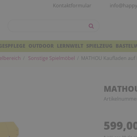
Kontaktformular
info@happy
GESPFLEGE
OUTDOOR
LERNWELT
SPIELZEUG
BASTEL
elbereich
Sonstige Spielmöbel
MATHOU Kaufladen auf 
MATHOU 
Artikelnumme
599,0