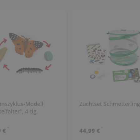
enszyklus-Modell
Zuchtset Schmetterlin
elfalter", 4-tlg.
*
*
9 €
44,99 €