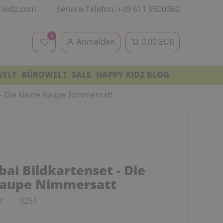
-kidz.com
Service-Telefon: +49 611 9500360
0
Anmelden
0,00 EUR
WELT
BÜROWELT
SALE
HAPPY KIDZ BLOG
 - Die kleine Raupe Nimmersatt
ai Bildkartenset - Die
Raupe Nimmersatt
r
9251