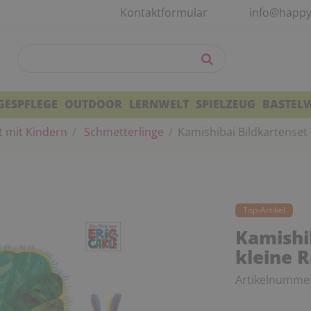
Kontaktformular
info@happy
GESPFLEGE
OUTDOOR
LERNWELT
SPIELZEUG
BASTEL
t mit Kindern
Schmetterlinge
Kamishibai Bildkartenset
Top-Artikel
Kamishib
kleine 
Artikelnumme