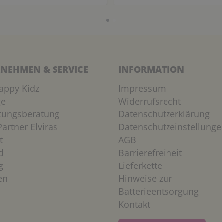
NEHMEN & SERVICE
INFORMATION
appy Kidz
Impressum
ge
Widerrufsrecht
htungsberatung
Datenschutzerklärung
artner Elviras
Datenschutzeinstellunge
t
AGB
d
Barrierefreiheit
g
Lieferkette
en
Hinweise zur
Batterieentsorgung
Kontakt