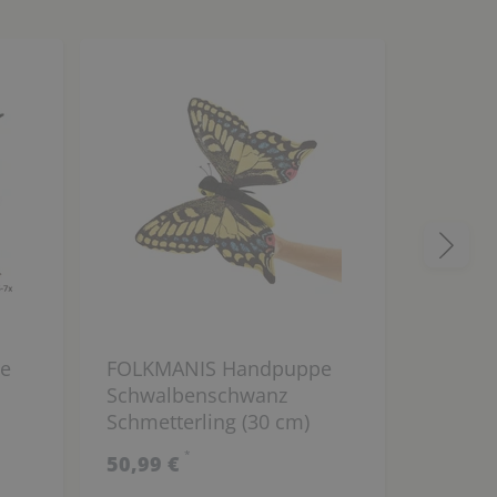
ge
FOLKMANIS Handpuppe
Kamishi
Schwalbenschwanz
Die Ges
Schmetterling (30 cm)
Eule (U
*
50,99 €
16,00 