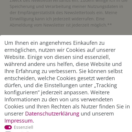
Zweck des Newsletterversands ein. Zudem willige ich in die
Speicherung und Verarbeitung meiner Nutzungsdaten in
der Empfängerstatistik des Newslettertools ein. Meine
Einwilligung kann ich jederzeit widerrufen. Eine
Abmeldung vom Newsletter ist jederzeit möglich.**
Abonnieren
Um Ihnen ein angenehmes Einkaufen zu
ermöglichen, nutzen wir Cookies auf unserer
** Hierbei handelt es sich um ein Pflichtfeld.
Website. Einige von diesen sind essenziell,
während andere uns helfen, diese Website und
Ihre Erfahrung zu verbessern. Sie können selbst
ZAHLUNG & VERSAND
entscheiden, welche Cookies gesetzt werden
dürfen, und die Einstellungen unter „Tracking
konfigurieren“ jederzeit anpassen. Weitere
Informationen zu den von uns verwendeten
Cookies und Ihren Rechten als Nutzer finden Sie in
unserer
Daten­schutz­erklärung
und unserem
Impressum
.
Essenziell