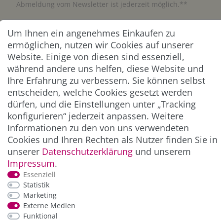
Abmeldung vom Newsletter ist jederzeit möglich.**
Abonnieren
Um Ihnen ein angenehmes Einkaufen zu
ermöglichen, nutzen wir Cookies auf unserer
** Hierbei handelt es sich um ein Pflichtfeld.
Website. Einige von diesen sind essenziell,
während andere uns helfen, diese Website und
Ihre Erfahrung zu verbessern. Sie können selbst
ZAHLUNG & VERSAND
entscheiden, welche Cookies gesetzt werden
dürfen, und die Einstellungen unter „Tracking
konfigurieren“ jederzeit anpassen. Weitere
Informationen zu den von uns verwendeten
Cookies und Ihren Rechten als Nutzer finden Sie in
unserer
Daten­schutz­erklärung
und unserem
Impressum
.
Essenziell
Statistik
*Alle Preise inkl. der gesetzl. MwSt. zzgl.
Service-
Marketing
und Versandkosten
Externe Medien
Funktional