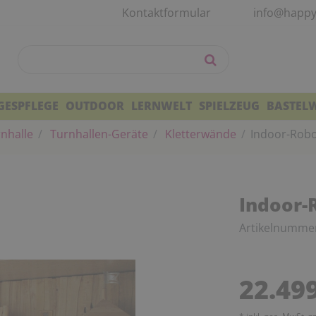
Kontaktformular
info@happy
GESPFLEGE
OUTDOOR
LERNWELT
SPIELZEUG
BASTEL
nhalle
Turnhallen-Geräte
Kletterwände
Indoor-Rob
Indoor-
Artikelnumme
22.49