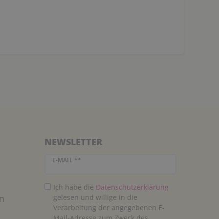
NEWSLETTER
Newsletter Honig
E-MAIL **
Ich habe die
Daten­schutz­erklärung
n
gelesen und willige in die
Verarbeitung der angegebenen E-
Mail-Adresse zum Zweck des