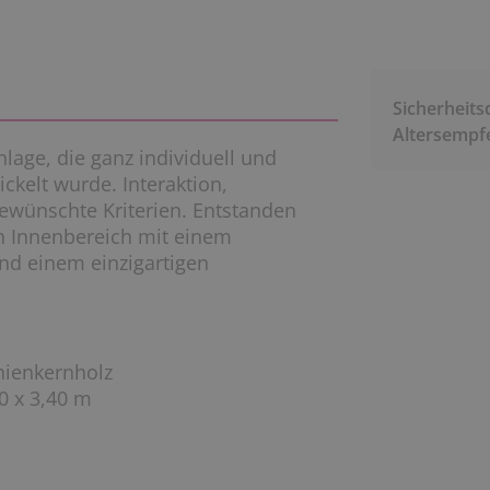
Sicherheits
Altersempf
nlage, die ganz individuell und
kelt wurde. Interaktion,
ewünschte Kriterien. Entstanden
en Innenbereich mit einem
und einem einzigartigen
inienkernholz
0 x 3,40 m