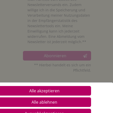
Newsletterversands ein. Zudem
willige ich in die Speicherung und
Verarbeitung meiner Nutzungsdaten
in der Empfängerstatistik des
Newslettertools ein. Meine
Einwilligung kann ich jederzeit
widerrufen. Eine Abmeldung vom
Newsletter ist jederzeit möglich.**
Abonnieren
** Hierbei handelt es sich um ein
Pflichtfeld.
Alle akzeptieren
Alle ablehnen