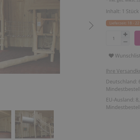
* inkl. ges. MwSt. z
Inhalt:
1
Stück
Lieferzeit: 18 - 
Wunschlis
Ihre Versandk
Deutschland: 6
Mindestbestell
EU-Ausland: 8,
Mindestbestell