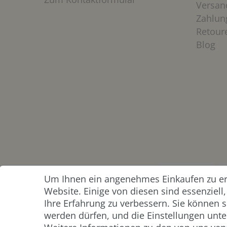
Versan
Zahlun
Retour
Blog
Um Ihnen ein angenehmes Einkaufen zu erm
ZAHLUNG &
Website. Einige von diesen sind essenziel
VERSAND
Ihre Erfahrung zu verbessern. Sie können s
werden dürfen, und die Einstellungen unter