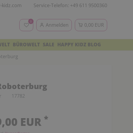
-kidz.com
Service-Telefon: +49 611 9500360
0
Anmelden
0,00 EUR
WELT
BÜROWELT
SALE
HAPPY KIDZ BLOG
oterburg
Roboterburg
r
17782
*
9,00 EUR