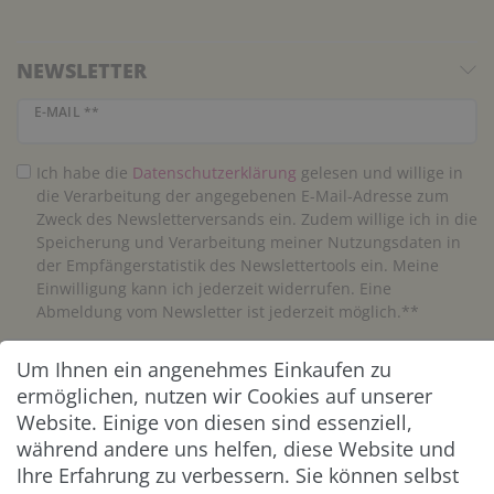
NEWSLETTER
Newsletter Honig
E-MAIL **
Ich habe die
Daten­schutz­erklärung
gelesen und willige in
die Verarbeitung der angegebenen E-Mail-Adresse zum
Zweck des Newsletterversands ein. Zudem willige ich in die
Speicherung und Verarbeitung meiner Nutzungsdaten in
der Empfängerstatistik des Newslettertools ein. Meine
Einwilligung kann ich jederzeit widerrufen. Eine
Abmeldung vom Newsletter ist jederzeit möglich.**
Um Ihnen ein angenehmes Einkaufen zu
Abonnieren
ermöglichen, nutzen wir Cookies auf unserer
** Hierbei handelt es sich um ein Pflichtfeld.
Website. Einige von diesen sind essenziell,
während andere uns helfen, diese Website und
Ihre Erfahrung zu verbessern. Sie können selbst
ZAHLUNG & VERSAND