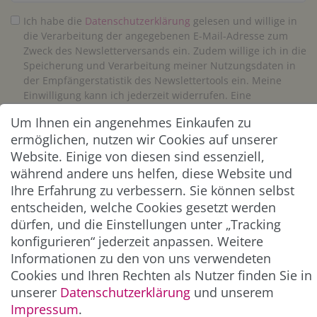
Ich habe die
Daten­schutz­erklärung
gelesen und willige in
die Verarbeitung der angegebenen E-Mail-Adresse zum
Zweck des Newsletterversands ein. Zudem willige ich in die
Speicherung und Verarbeitung meiner Nutzungsdaten in
der Empfängerstatistik des Newslettertools ein. Meine
Einwilligung kann ich jederzeit widerrufen. Eine
Abmeldung vom Newsletter ist jederzeit möglich.**
Um Ihnen ein angenehmes Einkaufen zu
ermöglichen, nutzen wir Cookies auf unserer
Abonnieren
Website. Einige von diesen sind essenziell,
während andere uns helfen, diese Website und
** Hierbei handelt es sich um ein Pflichtfeld.
Ihre Erfahrung zu verbessern. Sie können selbst
entscheiden, welche Cookies gesetzt werden
dürfen, und die Einstellungen unter „Tracking
ZAHLUNG & VERSAND
konfigurieren“ jederzeit anpassen. Weitere
Informationen zu den von uns verwendeten
Cookies und Ihren Rechten als Nutzer finden Sie in
unserer
Daten­schutz­erklärung
und unserem
Impressum
.