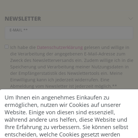
NEWSLETTER
Newsletter Honig
E-MAIL **
Ich habe die
Daten­schutz­erklärung
gelesen und willige in
die Verarbeitung der angegebenen E-Mail-Adresse zum
Zweck des Newsletterversands ein. Zudem willige ich in die
Speicherung und Verarbeitung meiner Nutzungsdaten in
der Empfängerstatistik des Newslettertools ein. Meine
Einwilligung kann ich jederzeit widerrufen. Eine
Abmeldung vom Newsletter ist jederzeit möglich.**
Um Ihnen ein angenehmes Einkaufen zu
Abonnieren
ermöglichen, nutzen wir Cookies auf unserer
Website. Einige von diesen sind essenziell,
** Hierbei handelt es sich um ein Pflichtfeld.
während andere uns helfen, diese Website und
Ihre Erfahrung zu verbessern. Sie können selbst
entscheiden, welche Cookies gesetzt werden
ZAHLUNG & VERSAND