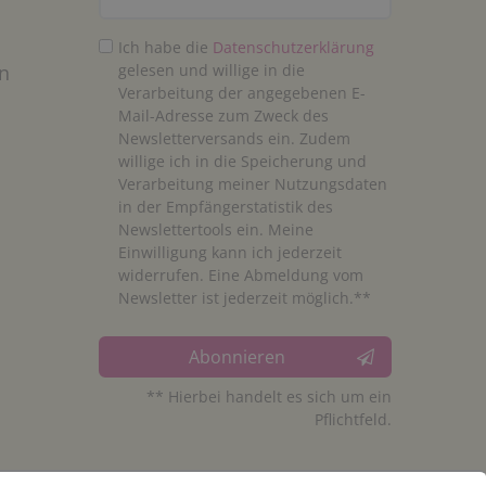
Ich habe die
Daten­schutz­erklärung
n
gelesen und willige in die
Verarbeitung der angegebenen E-
Mail-Adresse zum Zweck des
Newsletterversands ein. Zudem
willige ich in die Speicherung und
Verarbeitung meiner Nutzungsdaten
in der Empfängerstatistik des
Newslettertools ein. Meine
Einwilligung kann ich jederzeit
widerrufen. Eine Abmeldung vom
Newsletter ist jederzeit möglich.**
Abonnieren
** Hierbei handelt es sich um ein
Pflichtfeld.