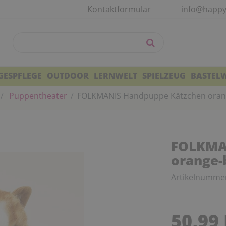
Kontaktformular
info@happy
GESPFLEGE
OUTDOOR
LERNWELT
SPIELZEUG
BASTEL
Puppentheater
FOLKMANIS Handpuppe Kätzchen oran
FOLKMA
orange-
Artikelnumme
50,99