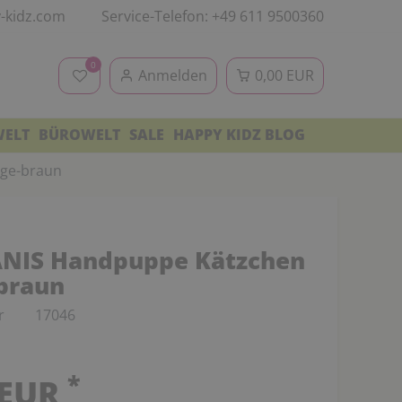
-kidz.com
Service-Telefon: +49 611 9500360
0
Anmelden
0,00 EUR
WELT
BÜROWELT
SALE
HAPPY KIDZ BLOG
ge-braun
NIS Handpuppe Kätzchen
braun
r
17046
*
 EUR