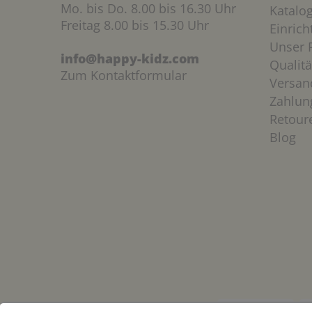
Mo. bis Do. 8.00 bis 16.30 Uhr
Katalo
Freitag 8.00 bis 15.30 Uhr
Einric
Unser P
info@happy-kidz.com
Qualitä
Zum Kontaktformular
Versan
Zahlun
Retour
Blog