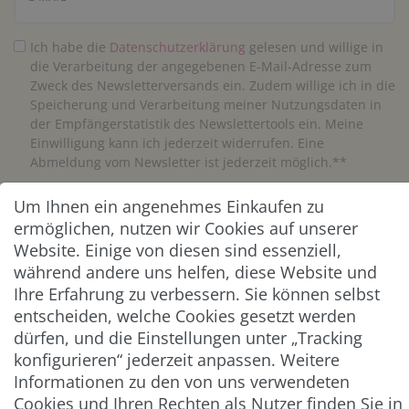
Ich habe die
Daten­schutz­erklärung
gelesen und willige in
die Verarbeitung der angegebenen E-Mail-Adresse zum
Zweck des Newsletterversands ein. Zudem willige ich in die
Speicherung und Verarbeitung meiner Nutzungsdaten in
der Empfängerstatistik des Newslettertools ein. Meine
Einwilligung kann ich jederzeit widerrufen. Eine
Abmeldung vom Newsletter ist jederzeit möglich.**
Um Ihnen ein angenehmes Einkaufen zu
Abonnieren
ermöglichen, nutzen wir Cookies auf unserer
** Hierbei handelt es sich um ein Pflichtfeld.
Website. Einige von diesen sind essenziell,
während andere uns helfen, diese Website und
Ihre Erfahrung zu verbessern. Sie können selbst
ZAHLUNG & VERSAND
entscheiden, welche Cookies gesetzt werden
dürfen, und die Einstellungen unter „Tracking
konfigurieren“ jederzeit anpassen. Weitere
Informationen zu den von uns verwendeten
Cookies und Ihren Rechten als Nutzer finden Sie in