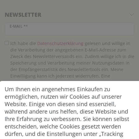
NEWSLETTER
Newsletter Honig
E-MAIL **
Ich habe die
Daten­schutz­erklärung
gelesen und willige in
die Verarbeitung der angegebenen E-Mail-Adresse zum
Zweck des Newsletterversands ein. Zudem willige ich in die
Speicherung und Verarbeitung meiner Nutzungsdaten in
der Empfängerstatistik des Newslettertools ein. Meine
Einwilligung kann ich jederzeit widerrufen. Eine
Abmeldung vom Newsletter ist jederzeit möglich.**
Um Ihnen ein angenehmes Einkaufen zu
ermöglichen, nutzen wir Cookies auf unserer
Abonnieren
Website. Einige von diesen sind essenziell,
während andere uns helfen, diese Website und
** Hierbei handelt es sich um ein Pflichtfeld.
Ihre Erfahrung zu verbessern. Sie können selbst
entscheiden, welche Cookies gesetzt werden
ZAHLUNG & VERSAND
dürfen, und die Einstellungen unter „Tracking