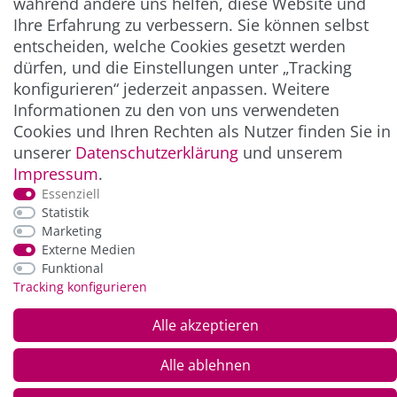
während andere uns helfen, diese Website und
Ihre Erfahrung zu verbessern. Sie können selbst
entscheiden, welche Cookies gesetzt werden
ZAHLUNG & VERSAND
dürfen, und die Einstellungen unter „Tracking
konfigurieren“ jederzeit anpassen. Weitere
Informationen zu den von uns verwendeten
Cookies und Ihren Rechten als Nutzer finden Sie in
unserer
Daten­schutz­erklärung
und unserem
Impressum
.
Essenziell
Statistik
Marketing
Externe Medien
*Alle Preise inkl. der gesetzl. MwSt. zzgl.
Service-
und Versandkosten
Funktional
Tracking konfigurieren
© Copyright 2026 Alle Rechte vorbehalten. |
webshop by
Alle akzeptieren
Alle ablehnen