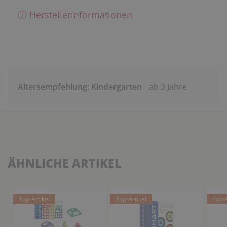
ⓘ Herstellerinformationen
Altersempfehlung: Kindergarten
ab 3 Jahre
ÄHNLICHE ARTIKEL
Top-Artikel
Top-Artikel
Top-A