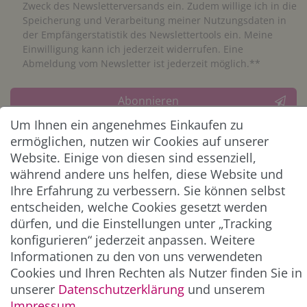
Zweck des Newsletterversands ein. Zudem willige ich in die
Speicherung und Verarbeitung meiner Nutzungsdaten in
der Empfängerstatistik des Newslettertools ein. Meine
Einwilligung kann ich jederzeit widerrufen. Eine
Abmeldung vom Newsletter ist jederzeit möglich.**
Abonnieren
Um Ihnen ein angenehmes Einkaufen zu
** Hierbei handelt es sich um ein Pflichtfeld.
ermöglichen, nutzen wir Cookies auf unserer
Website. Einige von diesen sind essenziell,
während andere uns helfen, diese Website und
ZAHLUNG & VERSAND
Ihre Erfahrung zu verbessern. Sie können selbst
entscheiden, welche Cookies gesetzt werden
dürfen, und die Einstellungen unter „Tracking
konfigurieren“ jederzeit anpassen. Weitere
Informationen zu den von uns verwendeten
Cookies und Ihren Rechten als Nutzer finden Sie in
unserer
Daten­schutz­erklärung
und unserem
Impressum
.