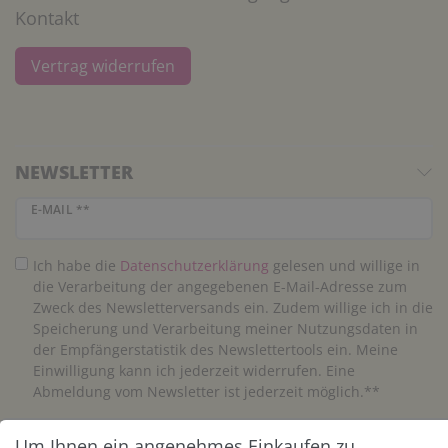
Kontakt
Vertrag widerrufen
NEWSLETTER
Newsletter Honig
E-MAIL **
Ich habe die
Daten­schutz­erklärung
gelesen und willige in
die Verarbeitung der angegebenen E-Mail-Adresse zum
Zweck des Newsletterversands ein. Zudem willige ich in die
Speicherung und Verarbeitung meiner Nutzungsdaten in
der Empfängerstatistik des Newslettertools ein. Meine
Einwilligung kann ich jederzeit widerrufen. Eine
Abmeldung vom Newsletter ist jederzeit möglich.**
Um Ihnen ein angenehmes Einkaufen zu
Abonnieren