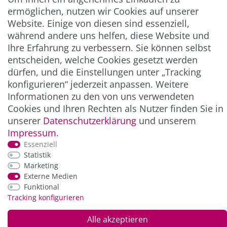
ermöglichen, nutzen wir Cookies auf unserer
** Hierbei handelt es sich um ein Pflichtfeld.
Website. Einige von diesen sind essenziell,
während andere uns helfen, diese Website und
Ihre Erfahrung zu verbessern. Sie können selbst
ZAHLUNG & VERSAND
entscheiden, welche Cookies gesetzt werden
dürfen, und die Einstellungen unter „Tracking
konfigurieren“ jederzeit anpassen. Weitere
Informationen zu den von uns verwendeten
Cookies und Ihren Rechten als Nutzer finden Sie in
unserer
Daten­schutz­erklärung
und unserem
Impressum
.
Essenziell
Statistik
*Alle Preise inkl. der gesetzl. MwSt. zzgl.
Service-
Marketing
und Versandkosten
Externe Medien
Funktional
Tracking konfigurieren
© Copyright 2026 Alle Rechte vorbehalten. |
webshop by
Alle akzeptieren