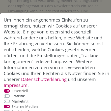
Speicherung und Verarbeitung meiner Nutzungsdaten in
der Empfängerstatistik des Newslettertools ein. Meine
Einwilligung kann ich jederzeit widerrufen. Eine
Abmeldung vom Newsletter ist jederzeit möglich.**
Um Ihnen ein angenehmes Einkaufen zu
ermöglichen, nutzen wir Cookies auf unserer
Abonnieren
Website. Einige von diesen sind essenziell,
während andere uns helfen, diese Website und
** Hierbei handelt es sich um ein Pflichtfeld.
Ihre Erfahrung zu verbessern. Sie können selbst
entscheiden, welche Cookies gesetzt werden
dürfen, und die Einstellungen unter „Tracking
ZAHLUNG & VERSAND
konfigurieren“ jederzeit anpassen. Weitere
Informationen zu den von uns verwendeten
Cookies und Ihren Rechten als Nutzer finden Sie in
unserer
Daten­schutz­erklärung
und unserem
Impressum
.
Essenziell
Statistik
Marketing
Externe Medien
*Alle Preise inkl. der gesetzl. MwSt. zzgl.
Service-