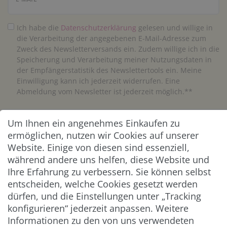
Ich habe die
Daten­schutz­erklärung
gelesen und willige in
die Verarbeitung der angegebenen E-Mail-Adresse zum
Zweck des Newsletterversands ein. Zudem willige ich in die
Speicherung und Verarbeitung meiner Nutzungsdaten in
der Empfängerstatistik des Newslettertools ein. Meine
Einwilligung kann ich jederzeit widerrufen. Eine
Abmeldung vom Newsletter ist jederzeit möglich.**
Abonnieren
Um Ihnen ein angenehmes Einkaufen zu
ermöglichen, nutzen wir Cookies auf unserer
** Hierbei handelt es sich um ein Pflichtfeld.
Website. Einige von diesen sind essenziell,
während andere uns helfen, diese Website und
Ihre Erfahrung zu verbessern. Sie können selbst
ZAHLUNG & VERSAND
entscheiden, welche Cookies gesetzt werden
dürfen, und die Einstellungen unter „Tracking
konfigurieren“ jederzeit anpassen. Weitere
Informationen zu den von uns verwendeten