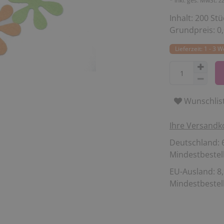
* inkl. ges. MwSt. z
Inhalt:
200
Stü
Grundpreis:
0
Lieferzeit: 1 - 3 
Wunschlis
Ihre Versandk
Deutschland: 6
Mindestbestell
EU-Ausland: 8,
Mindestbestell