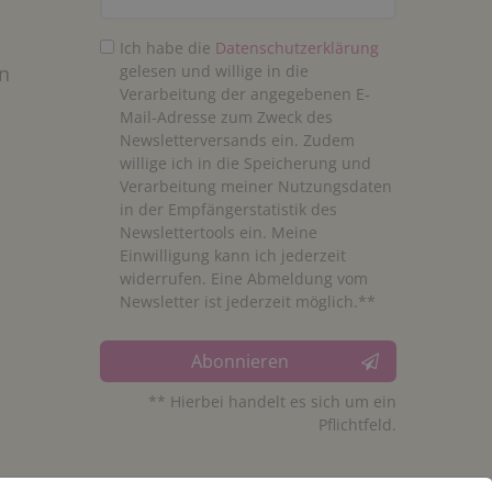
Ich habe die
Daten­schutz­erklärung
n
gelesen und willige in die
Verarbeitung der angegebenen E-
Mail-Adresse zum Zweck des
Newsletterversands ein. Zudem
willige ich in die Speicherung und
Verarbeitung meiner Nutzungsdaten
in der Empfängerstatistik des
Newslettertools ein. Meine
Einwilligung kann ich jederzeit
widerrufen. Eine Abmeldung vom
Newsletter ist jederzeit möglich.**
Abonnieren
** Hierbei handelt es sich um ein
Pflichtfeld.