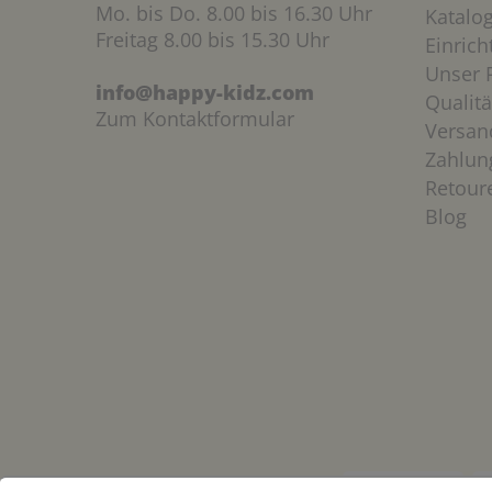
Mo. bis Do. 8.00 bis 16.30 Uhr
Katalo
Freitag 8.00 bis 15.30 Uhr
Einric
Unser P
info@happy-kidz.com
Qualitä
Zum Kontaktformular
Versan
Zahlun
Retour
Blog