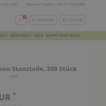
-kidz.com
Service-Telefon: +49 611 9500360
0
Anmelden
0,00 EUR
WELT
BÜROWELT
SALE
HAPPY KIDZ BLOG
men Stanzteile, 200 Stück
r
6599
*
EUR