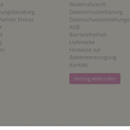
ge
Widerrufsrecht
htungsberatung
Datenschutzerklärung
artner Elviras
Datenschutzeinstellunge
t
AGB
d
Barrierefreiheit
g
Lieferkette
en
Hinweise zur
Batterieentsorgung
Kontakt
Vertrag widerrufen