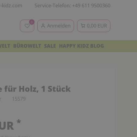
-kidz.com
Service-Telefon: +49 611 9500360
0
Anmelden
0,00 EUR
WELT
BÜROWELT
SALE
HAPPY KIDZ BLOG
 für Holz, 1 Stück
r
15579
*
EUR