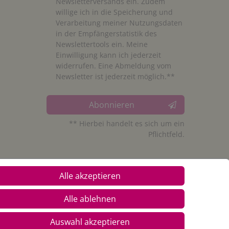
Newsletterversands ein. Zudem
willige ich in die Speicherung und
Verarbeitung meiner Nutzungsdaten
in der Empfängerstatistik des
Newslettertools ein. Meine
Einwilligung kann ich jederzeit
widerrufen. Eine Abmeldung vom
Newsletter ist jederzeit möglich.**
Abonnieren
** Hierbei handelt es sich um ein
Pflichtfeld.
Alle akzeptieren
Alle ablehnen
Auswahl akzeptieren