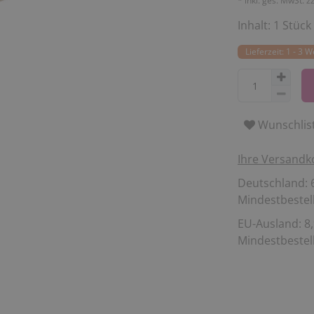
* inkl. ges. MwSt. z
Inhalt:
1
Stück
Lieferzeit: 1 - 3 
Wunschlis
Ihre Versandk
Deutschland: 6
Mindestbestell
EU-Ausland: 8,
Mindestbestell