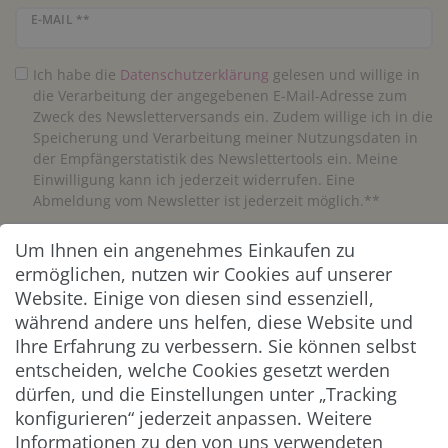
Newsletter Honig
E-MAIL **
Ich habe die
Daten­schutz­erklärung
gelesen und willige in
die Verarbeitung der angegebenen E-Mail-Adresse zum
Zweck des Newsletterversands ein. Zudem willige ich in die
Speicherung und Verarbeitung meiner Nutzungsdaten in
der Empfängerstatistik des Newslettertools ein. Meine
Einwilligung kann ich jederzeit widerrufen. Eine
Abmeldung vom Newsletter ist jederzeit möglich.**
Um Ihnen ein angenehmes Einkaufen zu
Abonnieren
ermöglichen, nutzen wir Cookies auf unserer
** Hierbei handelt es sich um ein Pflichtfeld.
Website. Einige von diesen sind essenziell,
während andere uns helfen, diese Website und
Ihre Erfahrung zu verbessern. Sie können selbst
ZAHLUNG & VERSAND
entscheiden, welche Cookies gesetzt werden
dürfen, und die Einstellungen unter „Tracking
konfigurieren“ jederzeit anpassen. Weitere
Informationen zu den von uns verwendeten