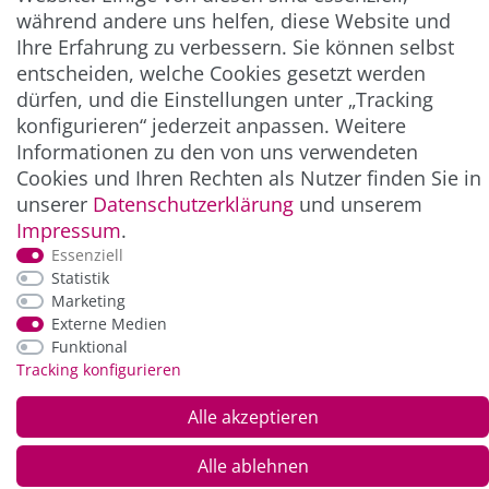
während andere uns helfen, diese Website und
Ihre Erfahrung zu verbessern. Sie können selbst
entscheiden, welche Cookies gesetzt werden
ZAHLUNG & VERSAND
dürfen, und die Einstellungen unter „Tracking
konfigurieren“ jederzeit anpassen. Weitere
Informationen zu den von uns verwendeten
Cookies und Ihren Rechten als Nutzer finden Sie in
unserer
Daten­schutz­erklärung
und unserem
Impressum
.
Essenziell
Statistik
Marketing
*Alle Preise inkl. der gesetzl. MwSt. zzgl.
Service-
Externe Medien
und Versandkosten
Funktional
Tracking konfigurieren
© Copyright 2026 Alle Rechte vorbehalten. |
webshop by
Alle akzeptieren
Alle ablehnen