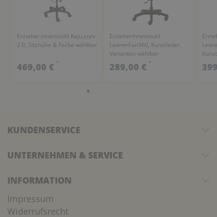
Erzieher:innenstuhl Kaju.curv
ErzieherInnenstuhl
Erzie
2.0, Sitzhöhe & Farbe wählbar
LeitnerFan360, Kunstleder,
Leitne
Varianten wählbar
Kunst
wähl
*
*
469,00 €
289,00 €
399
KUNDENSERVICE
UNTERNEHMEN & SERVICE
INFORMATION
Impressum
Widerrufsrecht