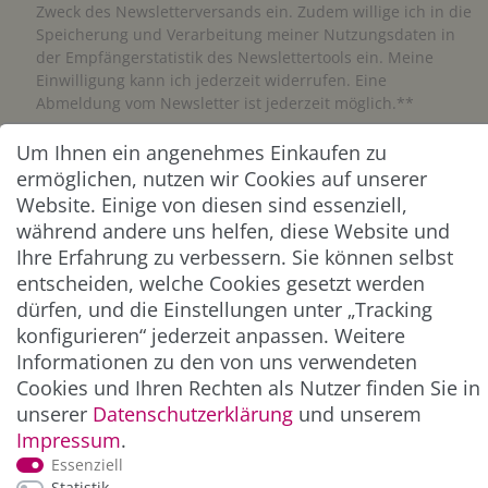
Zweck des Newsletterversands ein. Zudem willige ich in die
Speicherung und Verarbeitung meiner Nutzungsdaten in
der Empfängerstatistik des Newslettertools ein. Meine
Einwilligung kann ich jederzeit widerrufen. Eine
Abmeldung vom Newsletter ist jederzeit möglich.**
Um Ihnen ein angenehmes Einkaufen zu
Abonnieren
ermöglichen, nutzen wir Cookies auf unserer
Website. Einige von diesen sind essenziell,
** Hierbei handelt es sich um ein Pflichtfeld.
während andere uns helfen, diese Website und
Ihre Erfahrung zu verbessern. Sie können selbst
ZAHLUNG & VERSAND
entscheiden, welche Cookies gesetzt werden
dürfen, und die Einstellungen unter „Tracking
konfigurieren“ jederzeit anpassen. Weitere
Informationen zu den von uns verwendeten
Cookies und Ihren Rechten als Nutzer finden Sie in
unserer
Daten­schutz­erklärung
und unserem
Impressum
.
Essenziell
Statistik