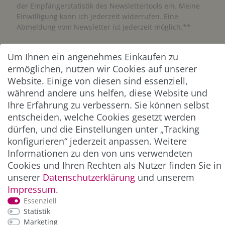
der Empfängerstatistik des Newslettertools ein. Meine
Einwilligung kann ich jederzeit widerrufen. Eine
Abmeldung vom Newsletter ist jederzeit möglich.**
Abonnieren
Um Ihnen ein angenehmes Einkaufen zu
ermöglichen, nutzen wir Cookies auf unserer
** Hierbei handelt es sich um ein Pflichtfeld.
Website. Einige von diesen sind essenziell,
während andere uns helfen, diese Website und
Ihre Erfahrung zu verbessern. Sie können selbst
ZAHLUNG & VERSAND
entscheiden, welche Cookies gesetzt werden
dürfen, und die Einstellungen unter „Tracking
konfigurieren“ jederzeit anpassen. Weitere
Informationen zu den von uns verwendeten
Cookies und Ihren Rechten als Nutzer finden Sie in
unserer
Daten­schutz­erklärung
und unserem
Impressum
.
Essenziell
Statistik
*Alle Preise inkl. der gesetzl. MwSt. zzgl.
Service-
Marketing
und Versandkosten