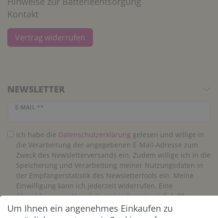
Hinweise zur Batterieentsorgung
Kontakt
Vertrag widerrufen
NEWSLETTER
Newsletter Honig
E-MAIL **
Ich habe die
Daten­schutz­erklärung
gelesen und willige in
die Verarbeitung der angegebenen E-Mail-Adresse zum
Zweck des Newsletterversands ein. Zudem willige ich in die
Speicherung und Verarbeitung meiner Nutzungsdaten in
der Empfängerstatistik des Newslettertools ein. Meine
Einwilligung kann ich jederzeit widerrufen. Eine
Abmeldung vom Newsletter ist jederzeit möglich.**
Um Ihnen ein angenehmes Einkaufen zu