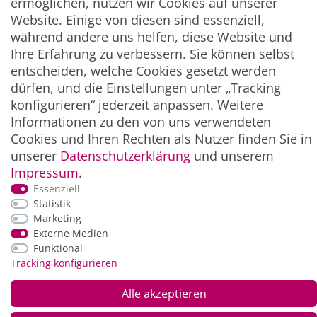
ermöglichen, nutzen wir Cookies auf unserer
Abonnieren
Website. Einige von diesen sind essenziell,
** Hierbei handelt es sich um ein Pflichtfeld.
während andere uns helfen, diese Website und
Ihre Erfahrung zu verbessern. Sie können selbst
entscheiden, welche Cookies gesetzt werden
ZAHLUNG & VERSAND
dürfen, und die Einstellungen unter „Tracking
konfigurieren“ jederzeit anpassen. Weitere
Informationen zu den von uns verwendeten
Cookies und Ihren Rechten als Nutzer finden Sie in
unserer
Daten­schutz­erklärung
und unserem
Impressum
.
Essenziell
Statistik
Marketing
*Alle Preise inkl. der gesetzl. MwSt. zzgl.
Service-
Externe Medien
und Versandkosten
Funktional
Tracking konfigurieren
© Copyright 2026 Alle Rechte vorbehalten. |
webshop by
Alle akzeptieren