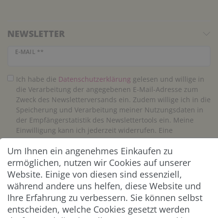
NEWSLETTER
Newsletter Honig
E-MAIL **
Ich habe die
Daten­schutz­erklärung
gelesen und willige in
die Verarbeitung der angegebenen E-Mail-Adresse zum
Zweck des Newsletterversands ein. Zudem willige ich in die
Speicherung und Verarbeitung meiner Nutzungsdaten in
der Empfängerstatistik des Newslettertools ein. Meine
Einwilligung kann ich jederzeit widerrufen. Eine
Abmeldung vom Newsletter ist jederzeit möglich.**
Um Ihnen ein angenehmes Einkaufen zu
ermöglichen, nutzen wir Cookies auf unserer
Abonnieren
Website. Einige von diesen sind essenziell,
während andere uns helfen, diese Website und
** Hierbei handelt es sich um ein Pflichtfeld.
Ihre Erfahrung zu verbessern. Sie können selbst
entscheiden, welche Cookies gesetzt werden