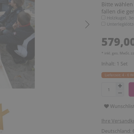
Bitte wählen
fallen die g
Holzkugel, 3e
Unterlegklötze
579,0
* inkl. ges. MwSt. z
Inhalt:
1
Set
Lieferzeit: 4 - 6 
Wunschlis
Ihre Versandk
Deutschland: 6