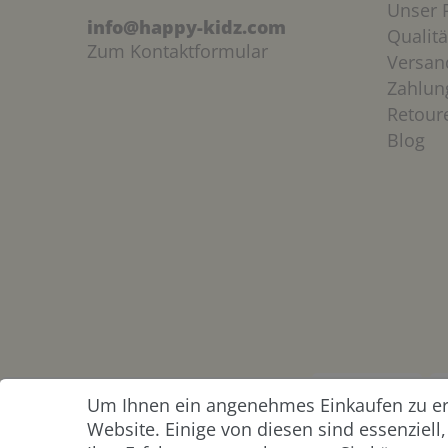
Unser P
info@happy-kidz.com
Qualitä
Zum Kontaktformular
Versan
Zahlun
Retour
Blog
Um Ihnen ein angenehmes Einkaufen zu erm
ZAHLUNG &
Website. Einige von diesen sind essenziel
VERSAND