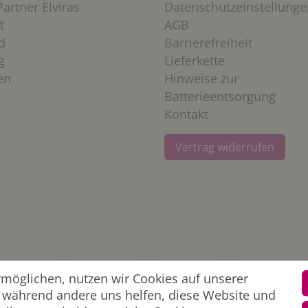
artner Elviras
Datenschutzeinstellunge
t
AGB
d
Barrierefreiheit
g
Lieferkette
en
Hinweise zur
Batterieentsorgung
Kontakt
Vertrag widerrufen
öglichen, nutzen wir Cookies auf unserer
l, während andere uns helfen, diese Website und