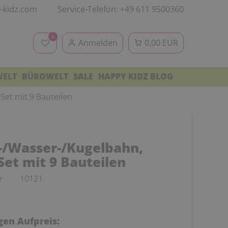
-kidz.com
Service-Telefon: +49 611 9500360
0
Anmelden
0,00 EUR
WELT
BÜROWELT
SALE
HAPPY KIDZ BLOG
Set mit 9 Bauteilen
s-/Wasser-/Kugelbahn,
Set mit 9 Bauteilen
r
10121
en Aufpreis: