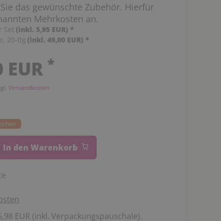
 Sie das gewünschte Zubehör. Hierfür
enannten Mehrkosten an.
r Set
(inkl. 5,95 EUR)
*
, 20-tlg
(inkl. 49,00 EUR)
*
*
0 EUR
zgl.
Versandkosten
Wochen
In den Warenkorb
te
osten
,98 EUR (inkl. Verpackungspauschale).