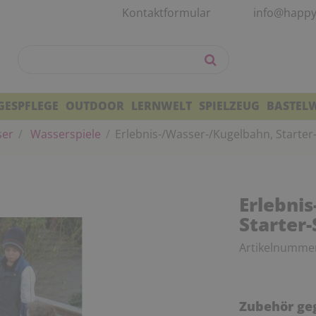
Kontaktformular
info@happy
GESPFLEGE
OUTDOOR
LERNWELT
SPIELZEUG
BASTEL
ser
Wasserspiele
Erlebnis-/Wasser-/Kugelbahn, Starter-
Erlebni
Starter-
Artikelnumme
Zubehör geg