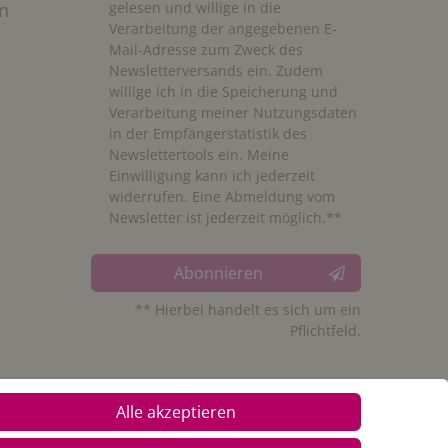
n
gelesen und willige in die
Verarbeitung der angegebenen E-
Mail-Adresse zum Zweck des
Newsletterversands ein. Zudem
willige ich in die Speicherung und
Verarbeitung meiner Nutzungsdaten
in der Empfängerstatistik des
Newslettertools ein. Meine
Einwilligung kann ich jederzeit
widerrufen. Eine Abmeldung vom
Newsletter ist jederzeit möglich.**
Abonnieren
** Hierbei handelt es sich um ein
Pflichtfeld.
Alle akzeptieren