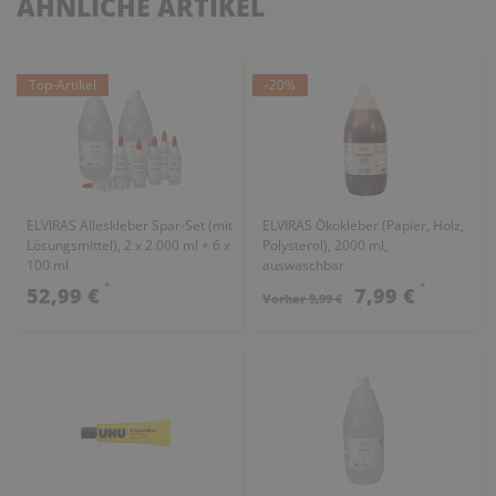
ÄHNLICHE ARTIKEL
Top-Artikel
-20%
ELVIRAS Alleskleber Spar-Set (mit
ELVIRAS Ökokleber (Papier, Holz,
Lösungsmittel), 2 x 2.000 ml + 6 x
Polysterol), 2000 ml,
100 ml
auswaschbar
(SONDERANGEBOT)
*
*
52,99 €
7,99 €
Vorher 9,99 €