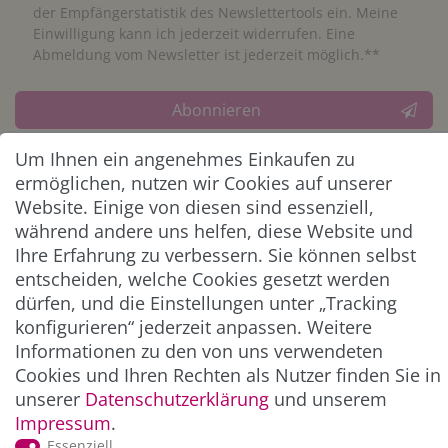
der Empfängerstatistik des Newslettertools ein. Meine
Einwilligung kann ich jederzeit widerrufen. Eine
Abmeldung vom Newsletter ist jederzeit möglich.**
Abonnieren
** Hierbei handelt es sich um ein Pflichtfeld.
Um Ihnen ein angenehmes Einkaufen zu
ermöglichen, nutzen wir Cookies auf unserer
Website. Einige von diesen sind essenziell,
ZAHLUNG & VERSAND
während andere uns helfen, diese Website und
Ihre Erfahrung zu verbessern. Sie können selbst
entscheiden, welche Cookies gesetzt werden
dürfen, und die Einstellungen unter „Tracking
konfigurieren“ jederzeit anpassen. Weitere
Informationen zu den von uns verwendeten
Cookies und Ihren Rechten als Nutzer finden Sie in
unserer
Daten­schutz­erklärung
und unserem
Impressum
.
*Alle Preise inkl. der gesetzl. MwSt. zzgl.
Service-
Essenziell