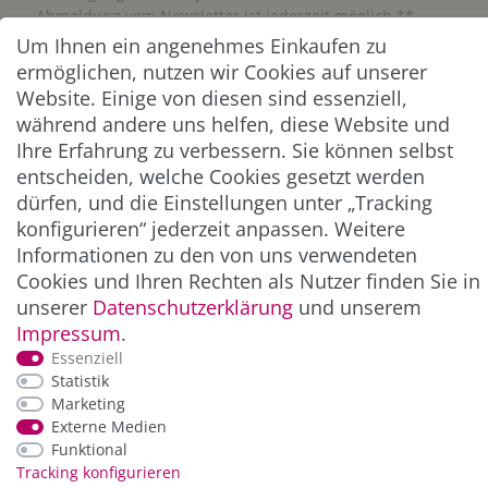
Abmeldung vom Newsletter ist jederzeit möglich.**
Um Ihnen ein angenehmes Einkaufen zu
ermöglichen, nutzen wir Cookies auf unserer
Abonnieren
Website. Einige von diesen sind essenziell,
** Hierbei handelt es sich um ein Pflichtfeld.
während andere uns helfen, diese Website und
Ihre Erfahrung zu verbessern. Sie können selbst
entscheiden, welche Cookies gesetzt werden
ZAHLUNG & VERSAND
dürfen, und die Einstellungen unter „Tracking
konfigurieren“ jederzeit anpassen. Weitere
Informationen zu den von uns verwendeten
Cookies und Ihren Rechten als Nutzer finden Sie in
unserer
Daten­schutz­erklärung
und unserem
Impressum
.
Essenziell
Statistik
Marketing
*Alle Preise inkl. der gesetzl. MwSt. zzgl.
Service-
Externe Medien
und Versandkosten
Funktional
Tracking konfigurieren