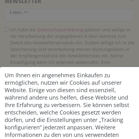
NEWSLETTER
Newsletter Honig
E-MAIL **
Ich habe die
Daten­schutz­erklärung
gelesen und willige in
die Verarbeitung der angegebenen E-Mail-Adresse zum
Zweck des Newsletterversands ein. Zudem willige ich in die
Speicherung und Verarbeitung meiner Nutzungsdaten in
der Empfängerstatistik des Newslettertools ein. Meine
Einwilligung kann ich jederzeit widerrufen. Eine
Abmeldung vom Newsletter ist jederzeit möglich.**
Um Ihnen ein angenehmes Einkaufen zu
ermöglichen, nutzen wir Cookies auf unserer
Abonnieren
Website. Einige von diesen sind essenziell,
während andere uns helfen, diese Website und
** Hierbei handelt es sich um ein Pflichtfeld.
Ihre Erfahrung zu verbessern. Sie können selbst
entscheiden, welche Cookies gesetzt werden
ZAHLUNG & VERSAND
dürfen, und die Einstellungen unter „Tracking
konfigurieren“ jederzeit anpassen. Weitere
Informationen zu den von uns verwendeten