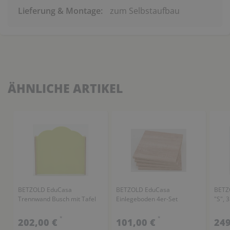
Lieferung & Montage:
zum Selbstaufbau
ÄHNLICHE ARTIKEL
BETZOLD EduCasa
BETZOLD EduCasa
BETZ
Trennwand Busch mit Tafel
Einlegeboden 4er-Set
"S", 
*
*
202,00 €
101,00 €
249