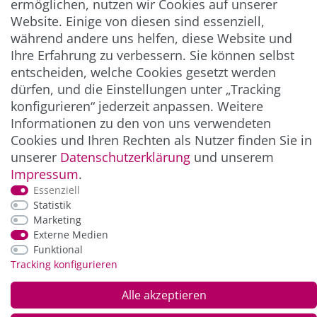
ermöglichen, nutzen wir Cookies auf unserer
Website. Einige von diesen sind essenziell,
** Hierbei handelt es sich um ein Pflichtfeld.
während andere uns helfen, diese Website und
Ihre Erfahrung zu verbessern. Sie können selbst
entscheiden, welche Cookies gesetzt werden
ZAHLUNG & VERSAND
dürfen, und die Einstellungen unter „Tracking
konfigurieren“ jederzeit anpassen. Weitere
Informationen zu den von uns verwendeten
Cookies und Ihren Rechten als Nutzer finden Sie in
unserer
Daten­schutz­erklärung
und unserem
Impressum
.
Essenziell
Statistik
Marketing
*Alle Preise inkl. der gesetzl. MwSt. zzgl.
Service-
Externe Medien
und Versandkosten
Funktional
Tracking konfigurieren
© Copyright 2026 Alle Rechte vorbehalten. |
webshop by
Alle akzeptieren