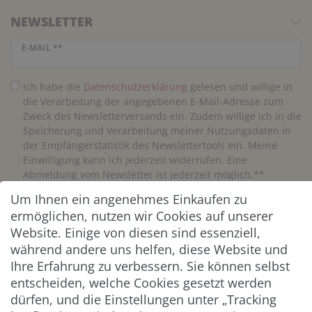
NEWSLETTER
Newsletter Honig
E-MAIL **
Ich habe die
Daten­schutz­erklärung
gelesen und willige in
die Verarbeitung der angegebenen E-Mail-Adresse zum
Zweck des Newsletterversands ein. Zudem willige ich in die
Speicherung und Verarbeitung meiner Nutzungsdaten in
der Empfängerstatistik des Newslettertools ein. Meine
Einwilligung kann ich jederzeit widerrufen. Eine
Abmeldung vom Newsletter ist jederzeit möglich.**
Um Ihnen ein angenehmes Einkaufen zu
Abonnieren
ermöglichen, nutzen wir Cookies auf unserer
Website. Einige von diesen sind essenziell,
** Hierbei handelt es sich um ein Pflichtfeld.
während andere uns helfen, diese Website und
Ihre Erfahrung zu verbessern. Sie können selbst
entscheiden, welche Cookies gesetzt werden
ZAHLUNG & VERSAND
dürfen, und die Einstellungen unter „Tracking