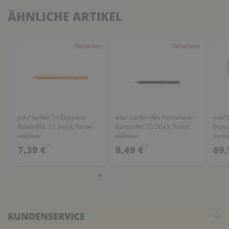
ÄHNLICHE ARTIKEL
Varianten
Varianten
edu³ Jumbo Tri Dreikant-
edu³ Jumbo Hex Sechskant-
edu³ 
Buntstifte, 12 Stück, Farbe
Buntstifte, 12 Stück, Farbe
Bunts
wählbar
wählbar
sortie
Aufb
*
*
7,39 €
8,49 €
69,
KUNDENSERVICE