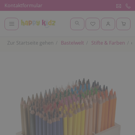
Kontaktformular
Zur Startseite gehen
Bastelwelt
Stifte & Farben
e