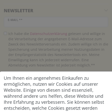
NEWSLETTER
Newsletter Honig
E-MAIL **
Ich habe die
Daten­schutz­erklärung
gelesen und willige in
die Verarbeitung der angegebenen E-Mail-Adresse zum
Zweck des Newsletterversands ein. Zudem willige ich in die
Speicherung und Verarbeitung meiner Nutzungsdaten in
der Empfängerstatistik des Newslettertools ein. Meine
Einwilligung kann ich jederzeit widerrufen. Eine
Abmeldung vom Newsletter ist jederzeit möglich.**
Um Ihnen ein angenehmes Einkaufen zu
Abonnieren
ermöglichen, nutzen wir Cookies auf unserer
** Hierbei handelt es sich um ein Pflichtfeld.
Website. Einige von diesen sind essenziell,
während andere uns helfen, diese Website und
Ihre Erfahrung zu verbessern. Sie können selbst
ZAHLUNG & VERSAND
entscheiden, welche Cookies gesetzt werden