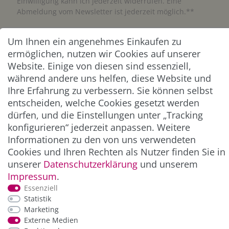
Einwilligung kann ich jederzeit widerrufen. Eine
Abmeldung vom Newsletter ist jederzeit möglich.**
Abonnieren
Um Ihnen ein angenehmes Einkaufen zu
ermöglichen, nutzen wir Cookies auf unserer
** Hierbei handelt es sich um ein Pflichtfeld.
Website. Einige von diesen sind essenziell,
während andere uns helfen, diese Website und
Ihre Erfahrung zu verbessern. Sie können selbst
ZAHLUNG & VERSAND
entscheiden, welche Cookies gesetzt werden
dürfen, und die Einstellungen unter „Tracking
konfigurieren“ jederzeit anpassen. Weitere
Informationen zu den von uns verwendeten
Cookies und Ihren Rechten als Nutzer finden Sie in
unserer
Daten­schutz­erklärung
und unserem
Impressum
.
Essenziell
Statistik
*Alle Preise inkl. der gesetzl. MwSt. zzgl.
Service-
Marketing
und Versandkosten
Externe Medien