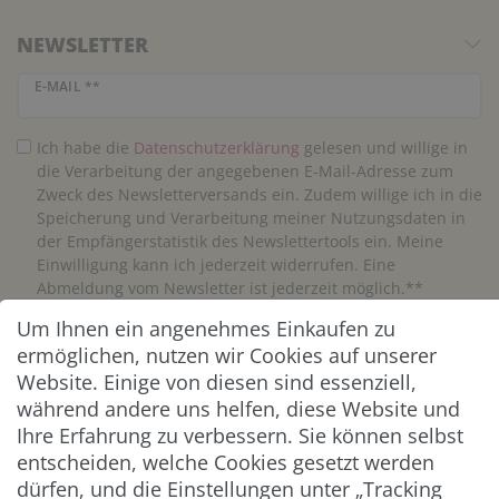
NEWSLETTER
Newsletter Honig
E-MAIL **
Ich habe die
Daten­schutz­erklärung
gelesen und willige in
die Verarbeitung der angegebenen E-Mail-Adresse zum
Zweck des Newsletterversands ein. Zudem willige ich in die
Speicherung und Verarbeitung meiner Nutzungsdaten in
der Empfängerstatistik des Newslettertools ein. Meine
Einwilligung kann ich jederzeit widerrufen. Eine
Abmeldung vom Newsletter ist jederzeit möglich.**
Um Ihnen ein angenehmes Einkaufen zu
Abonnieren
ermöglichen, nutzen wir Cookies auf unserer
Website. Einige von diesen sind essenziell,
** Hierbei handelt es sich um ein Pflichtfeld.
während andere uns helfen, diese Website und
Ihre Erfahrung zu verbessern. Sie können selbst
entscheiden, welche Cookies gesetzt werden
ZAHLUNG & VERSAND
dürfen, und die Einstellungen unter „Tracking