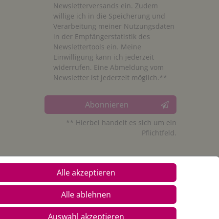
Newsletterversands ein. Zudem
willige ich in die Speicherung und
Verarbeitung meiner Nutzungsdaten
in der Empfängerstatistik des
Newslettertools ein. Meine
Einwilligung kann ich jederzeit
widerrufen. Eine Abmeldung vom
Newsletter ist jederzeit möglich.**
Abonnieren
** Hierbei handelt es sich um ein
Pflichtfeld.
Alle akzeptieren
Alle ablehnen
Auswahl akzeptieren