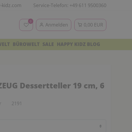
-kidz.com
Service-Telefon: +49 611 9500360
0
Anmelden
0,00 EUR
WELT
BÜROWELT
SALE
HAPPY KIDZ BLOG
EUG Dessertteller 19 cm, 6
r
2191