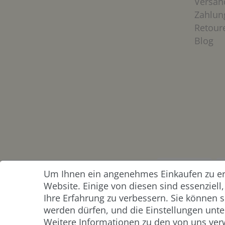
Versan
Zahlun
Retour
Blog
Um Ihnen ein angenehmes Einkaufen zu erm
ZAHLUNG &
Website. Einige von diesen sind essenziel
VERSAND
Ihre Erfahrung zu verbessern. Sie können s
werden dürfen, und die Einstellungen unter
Weitere Informationen zu den von uns ver