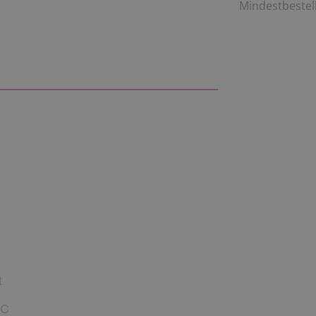
Mindestbestell
t
 C