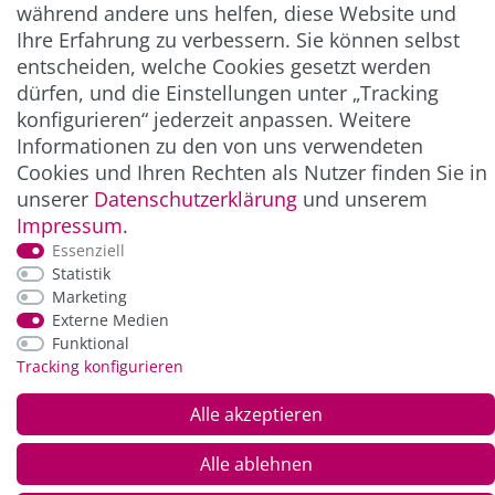
** Hierbei handelt es sich um ein Pflichtfeld.
während andere uns helfen, diese Website und
Ihre Erfahrung zu verbessern. Sie können selbst
entscheiden, welche Cookies gesetzt werden
ZAHLUNG & VERSAND
dürfen, und die Einstellungen unter „Tracking
konfigurieren“ jederzeit anpassen. Weitere
Informationen zu den von uns verwendeten
Cookies und Ihren Rechten als Nutzer finden Sie in
unserer
Daten­schutz­erklärung
und unserem
Impressum
.
Essenziell
Statistik
Marketing
Externe Medien
*Alle Preise inkl. der gesetzl. MwSt. zzgl.
Service-
Funktional
und Versandkosten
Tracking konfigurieren
© Copyright 2026 Alle Rechte vorbehalten. |
webshop by
Alle akzeptieren
Alle ablehnen