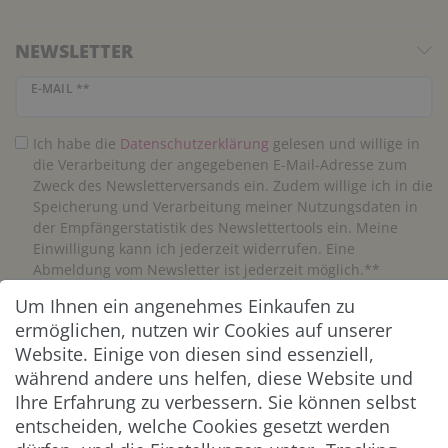
NEWSLETTER
Newsletter Honig
E-MAIL **
Ich habe die
Daten­schutz­erklärung
gelesen und willige in
die Verarbeitung der angegebenen E-Mail-Adresse zum
Zweck des Newsletterversands ein. Zudem willige ich in die
Speicherung und Verarbeitung meiner Nutzungsdaten in
der Empfängerstatistik des Newslettertools ein. Meine
Einwilligung kann ich jederzeit widerrufen. Eine
Abmeldung vom Newsletter ist jederzeit möglich.**
Um Ihnen ein angenehmes Einkaufen zu
Abonnieren
ermöglichen, nutzen wir Cookies auf unserer
Website. Einige von diesen sind essenziell,
** Hierbei handelt es sich um ein Pflichtfeld.
während andere uns helfen, diese Website und
Ihre Erfahrung zu verbessern. Sie können selbst
entscheiden, welche Cookies gesetzt werden
ZAHLUNG & VERSAND