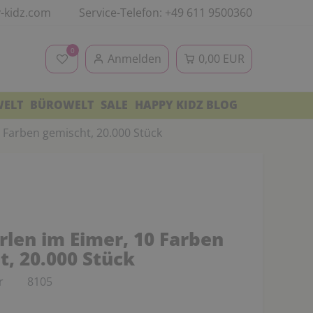
-kidz.com
Service-Telefon: +49 611 9500360
0
Anmelden
0,00 EUR
WELT
BÜROWELT
SALE
HAPPY KIDZ BLOG
 Farben gemischt, 20.000 Stück
rlen im Eimer, 10 Farben
t, 20.000 Stück
r
8105