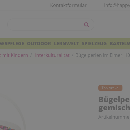
Kontaktformular
info@happy
GESPFLEGE
OUTDOOR
LERNWELT
SPIELZEUG
BASTEL
t mit Kindern
Interkulturalität
Bügelperlen im Eimer, 10
Top-Artikel
Bügelpe
gemisch
Artikelnumme