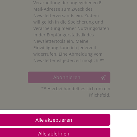
Verarbeitung der angegebenen E-
Mail-Adresse zum Zweck des
Newsletterversands ein. Zudem
willige ich in die Speicherung und
Verarbeitung meiner Nutzungsdaten
in der Empfängerstatistik des
Newslettertools ein. Meine
Einwilligung kann ich jederzeit
widerrufen. Eine Abmeldung vom
Newsletter ist jederzeit möglich.**
Abonnieren
** Hierbei handelt es sich um ein
Pflichtfeld.
Alle akzeptieren
Alle ablehnen