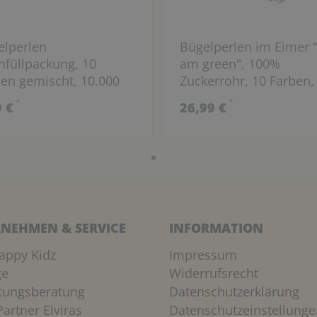
elperlen
Bügelperlen im Eimer "
füllpackung, 10
am green", 100%
en gemischt, 10.000
Zuckerrohr, 10 Farben,
k
20.000 Stück
*
*
9 €
26,99 €
NEHMEN & SERVICE
INFORMATION
appy Kidz
Impressum
ge
Widerrufsrecht
htungsberatung
Datenschutzerklärung
artner Elviras
Datenschutzeinstellunge