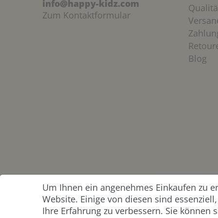
info@happy-kidz.com
Qualitä
Zum Kontaktformular
Versan
Zahlun
Retour
Blog
Um Ihnen ein angenehmes Einkaufen zu erm
ZAHLUNG &
Website. Einige von diesen sind essenziel
VERSAND
Ihre Erfahrung zu verbessern. Sie können s