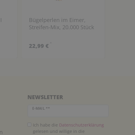
I
Bügelperlen im Eimer,
Bügelp
Streifen-Mix, 20.000 Stück
Pastell
*
22,99 €
22,99 
NEWSLETTER
Newsletter Honig
E-MAIL **
Ich habe die
Daten­schutz­erklärung
n
gelesen und willige in die