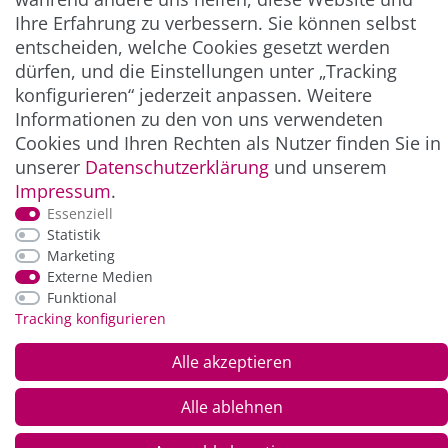
ZAHLUNG & VERSAND
Ihre Erfahrung zu verbessern. Sie können selbst
entscheiden, welche Cookies gesetzt werden
dürfen, und die Einstellungen unter „Tracking
konfigurieren“ jederzeit anpassen. Weitere
Informationen zu den von uns verwendeten
Cookies und Ihren Rechten als Nutzer finden Sie in
unserer
Daten­schutz­erklärung
und unserem
Impressum
.
Essenziell
*Alle Preise inkl. der gesetzl. MwSt. zzgl.
Service-
Statistik
und Versandkosten
Marketing
Externe Medien
Funktional
© Copyright 2026 Alle Rechte vorbehalten. |
webshop by
Tracking konfigurieren
Alle akzeptieren
Alle ablehnen