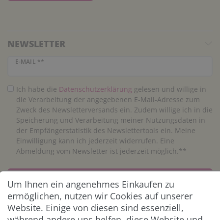
NEWSLETTER
Newsletter Honig
E-MAIL **
Ich habe die
Daten­schutz­erklärung
gelesen und willige in
die Verarbeitung der angegebenen E-Mail-Adresse zum
Zweck des Newsletterversands ein. Zudem willige ich in die
Speicherung und Verarbeitung meiner Nutzungsdaten in
der Empfängerstatistik des Newslettertools ein. Meine
Einwilligung kann ich jederzeit widerrufen. Eine
Abmeldung vom Newsletter ist jederzeit möglich.**
Abonnieren
Um Ihnen ein angenehmes Einkaufen zu
ermöglichen, nutzen wir Cookies auf unserer
** Hierbei handelt es sich um ein Pflichtfeld.
Website. Einige von diesen sind essenziell,
während andere uns helfen, diese Website und