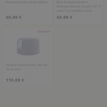
Bodensitz Sitzfix, Farbe wählbar
Mira Art Rondo Boden-/
Sitzkissen Normal, Einzeln (SH 15
und 21 cm wählbar), Farbe
wählbar
*
*
69,99 €
69,99 €
Varianten
Sitzpouf in Karomuster, 2er-Set,
25 cm hoch
*
119,00 €