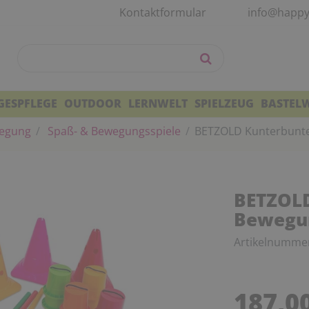
Kontaktformular
info@happy
GESPFLEGE
OUTDOOR
LERNWELT
SPIELZEUG
BASTEL
egung
Spaß- & Bewegungsspiele
BETZOLD Kunterbunte 
BETZOL
Bewegun
Artikelnumme
187,0