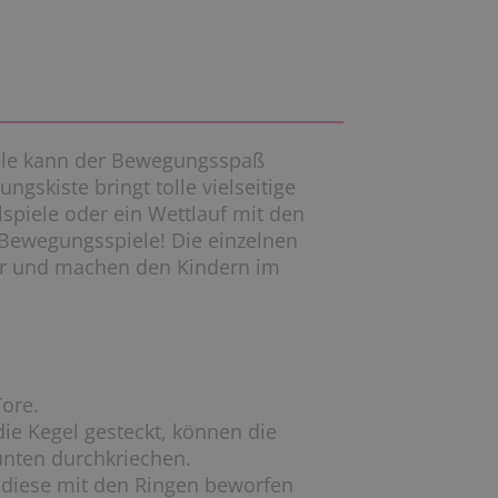
piele kann der Bewegungsspaß
gskiste bringt tolle vielseitige
llspiele oder ein Wettlauf mit den
e Bewegungsspiele! Die einzelnen
ar und machen den Kindern im
Tore.
e Kegel gesteckt, können die
unten durchkriechen.
n diese mit den Ringen beworfen