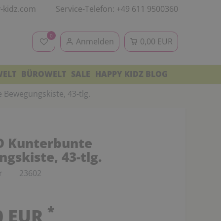
-kidz.com
Service-Telefon: +49 611 9500360
0
Anmelden
0,00 EUR
WELT
BÜROWELT
SALE
HAPPY KIDZ BLOG
Bewegungskiste, 43-tlg.
D Kunterbunte
gskiste, 43-tlg.
r
23602
*
0 EUR