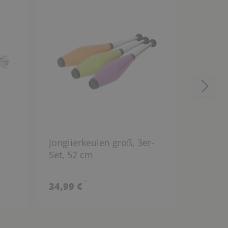
Jonglierkeulen groß, 3er-
BETZOL
Set, 52 cm
Pausen
*
34,99 €
152,00