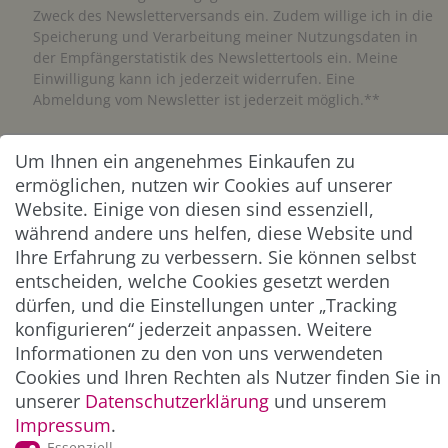
Zweck des Newsletterversands ein. Zudem willige ich in die
Speicherung und Verarbeitung meiner Nutzungsdaten in
der Empfängerstatistik des Newslettertools ein. Meine
Einwilligung kann ich jederzeit widerrufen. Eine
Abmeldung vom Newsletter ist jederzeit möglich.**
Abonnieren
Um Ihnen ein angenehmes Einkaufen zu
ermöglichen, nutzen wir Cookies auf unserer
** Hierbei handelt es sich um ein Pflichtfeld.
Website. Einige von diesen sind essenziell,
während andere uns helfen, diese Website und
Ihre Erfahrung zu verbessern. Sie können selbst
ZAHLUNG & VERSAND
entscheiden, welche Cookies gesetzt werden
dürfen, und die Einstellungen unter „Tracking
konfigurieren“ jederzeit anpassen. Weitere
Informationen zu den von uns verwendeten
Cookies und Ihren Rechten als Nutzer finden Sie in
unserer
Daten­schutz­erklärung
und unserem
Impressum
.
Essenziell