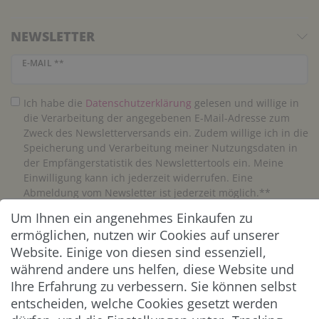
NEWSLETTER
Newsletter Honig
E-MAIL **
Ich habe die
Daten­schutz­erklärung
gelesen und willige in
die Verarbeitung der angegebenen E-Mail-Adresse zum
Zweck des Newsletterversands ein. Zudem willige ich in die
Speicherung und Verarbeitung meiner Nutzungsdaten in
der Empfängerstatistik des Newslettertools ein. Meine
Einwilligung kann ich jederzeit widerrufen. Eine
Abmeldung vom Newsletter ist jederzeit möglich.**
Um Ihnen ein angenehmes Einkaufen zu
Abonnieren
ermöglichen, nutzen wir Cookies auf unserer
Website. Einige von diesen sind essenziell,
** Hierbei handelt es sich um ein Pflichtfeld.
während andere uns helfen, diese Website und
Ihre Erfahrung zu verbessern. Sie können selbst
entscheiden, welche Cookies gesetzt werden
ZAHLUNG & VERSAND