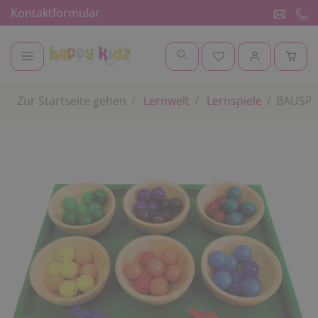
Kontaktformular
Zur Startseite gehen
Lernwelt
Lernspiele
BAUSPIE