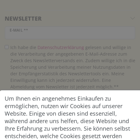
NEWSLETTER
Newsletter Honig
E-MAIL **
Ich habe die
Daten­schutz­erklärung
gelesen und willige in
die Verarbeitung der angegebenen E-Mail-Adresse zum
Zweck des Newsletterversands ein. Zudem willige ich in die
Speicherung und Verarbeitung meiner Nutzungsdaten in
der Empfängerstatistik des Newslettertools ein. Meine
Einwilligung kann ich jederzeit widerrufen. Eine
Abmeldung vom Newsletter ist jederzeit möglich.**
Um Ihnen ein angenehmes Einkaufen zu
Abonnieren
ermöglichen, nutzen wir Cookies auf unserer
Website. Einige von diesen sind essenziell,
** Hierbei handelt es sich um ein Pflichtfeld.
während andere uns helfen, diese Website und
Ihre Erfahrung zu verbessern. Sie können selbst
entscheiden, welche Cookies gesetzt werden
ZAHLUNG & VERSAND