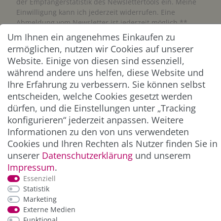
der Empfängerstatistik des Newslettertools ein. Meine
Einwilligung kann ich jederzeit widerrufen. Eine
Abmeldung vom Newsletter ist jederzeit möglich.**
Um Ihnen ein angenehmes Einkaufen zu
ermöglichen, nutzen wir Cookies auf unserer
Abonnieren
Website. Einige von diesen sind essenziell,
** Hierbei handelt es sich um ein Pflichtfeld.
während andere uns helfen, diese Website und
Ihre Erfahrung zu verbessern. Sie können selbst
entscheiden, welche Cookies gesetzt werden
ZAHLUNG & VERSAND
dürfen, und die Einstellungen unter „Tracking
konfigurieren“ jederzeit anpassen. Weitere
Informationen zu den von uns verwendeten
Cookies und Ihren Rechten als Nutzer finden Sie in
unserer
Daten­schutz­erklärung
und unserem
Impressum
.
Essenziell
Statistik
Marketing
*Alle Preise inkl. der gesetzl. MwSt. zzgl.
Service-
Externe Medien
und Versandkosten
Funktional