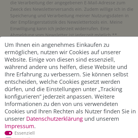
die Verarbeitung der angegebenen E-Mail-Adresse zum
Zweck des Newsletterversands ein. Zudem willige ich in die
Speicherung und Verarbeitung meiner Nutzungsdaten in
der Empfängerstatistik des Newslettertools ein. Meine
Einwilligung kann ich jederzeit widerrufen. Eine
Abmeldung vom Newsletter ist jederzeit möglich.**
Um Ihnen ein angenehmes Einkaufen zu
ermöglichen, nutzen wir Cookies auf unserer
Abonnieren
Website. Einige von diesen sind essenziell,
** Hierbei handelt es sich um ein Pflichtfeld.
während andere uns helfen, diese Website und
Ihre Erfahrung zu verbessern. Sie können selbst
entscheiden, welche Cookies gesetzt werden
ZAHLUNG & VERSAND
dürfen, und die Einstellungen unter „Tracking
konfigurieren“ jederzeit anpassen. Weitere
Informationen zu den von uns verwendeten
Cookies und Ihren Rechten als Nutzer finden Sie in
unserer
Daten­schutz­erklärung
und unserem
Impressum
.
Essenziell