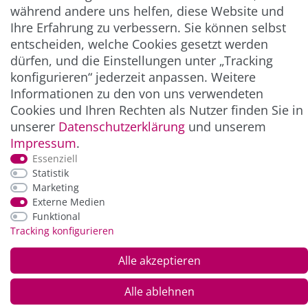
während andere uns helfen, diese Website und
Ihre Erfahrung zu verbessern. Sie können selbst
entscheiden, welche Cookies gesetzt werden
ZAHLUNG & VERSAND
dürfen, und die Einstellungen unter „Tracking
konfigurieren“ jederzeit anpassen. Weitere
Informationen zu den von uns verwendeten
Cookies und Ihren Rechten als Nutzer finden Sie in
unserer
Daten­schutz­erklärung
und unserem
Impressum
.
Essenziell
Statistik
Marketing
*Alle Preise inkl. der gesetzl. MwSt. zzgl.
Service-
Externe Medien
und Versandkosten
Funktional
Tracking konfigurieren
© Copyright 2026 Alle Rechte vorbehalten. |
webshop by
Alle akzeptieren
Alle ablehnen