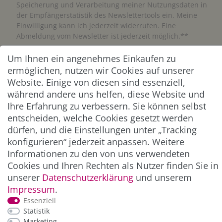
Speicherung und Verarbeitung meiner Nutzungsdaten in
der Empfängerstatistik des Newslettertools ein. Meine
Einwilligung kann ich jederzeit widerrufen. Eine
Abmeldung vom Newsletter ist jederzeit möglich.**
Um Ihnen ein angenehmes Einkaufen zu
Abonnieren
ermöglichen, nutzen wir Cookies auf unserer
Website. Einige von diesen sind essenziell,
** Hierbei handelt es sich um ein Pflichtfeld.
während andere uns helfen, diese Website und
Ihre Erfahrung zu verbessern. Sie können selbst
ZAHLUNG & VERSAND
entscheiden, welche Cookies gesetzt werden
dürfen, und die Einstellungen unter „Tracking
konfigurieren“ jederzeit anpassen. Weitere
Informationen zu den von uns verwendeten
Cookies und Ihren Rechten als Nutzer finden Sie in
unserer
Daten­schutz­erklärung
und unserem
Impressum
.
Essenziell
Statistik
Marketing
*Alle Preise inkl. der gesetzl. MwSt. zzgl.
Service-