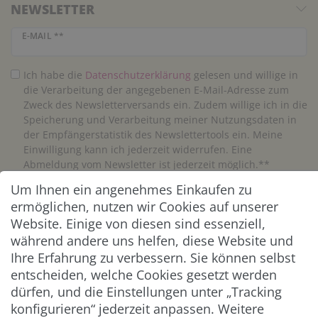
NEWSLETTER
Newsletter Honig
E-MAIL **
Ich habe die
Daten­schutz­erklärung
gelesen und willige in
die Verarbeitung der angegebenen E-Mail-Adresse zum
Zweck des Newsletterversands ein. Zudem willige ich in die
Speicherung und Verarbeitung meiner Nutzungsdaten in
der Empfängerstatistik des Newslettertools ein. Meine
Einwilligung kann ich jederzeit widerrufen. Eine
Abmeldung vom Newsletter ist jederzeit möglich.**
Um Ihnen ein angenehmes Einkaufen zu
Abonnieren
ermöglichen, nutzen wir Cookies auf unserer
Website. Einige von diesen sind essenziell,
** Hierbei handelt es sich um ein Pflichtfeld.
während andere uns helfen, diese Website und
Ihre Erfahrung zu verbessern. Sie können selbst
entscheiden, welche Cookies gesetzt werden
ZAHLUNG & VERSAND
dürfen, und die Einstellungen unter „Tracking
konfigurieren“ jederzeit anpassen. Weitere