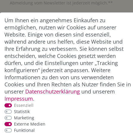
Abmeldung vom Newsletter ist jederzeit möglich.**
Abonnieren
Um Ihnen ein angenehmes Einkaufen zu
ermöglichen, nutzen wir Cookies auf unserer
** Hierbei handelt es sich um ein Pflichtfeld.
Website. Einige von diesen sind essenziell,
während andere uns helfen, diese Website und
Ihre Erfahrung zu verbessern. Sie können selbst
ZAHLUNG & VERSAND
entscheiden, welche Cookies gesetzt werden
dürfen, und die Einstellungen unter „Tracking
konfigurieren“ jederzeit anpassen. Weitere
Informationen zu den von uns verwendeten
Cookies und Ihren Rechten als Nutzer finden Sie in
unserer
Daten­schutz­erklärung
und unserem
Impressum
.
Essenziell
Statistik
*Alle Preise inkl. der gesetzl. MwSt. zzgl.
Service-
Marketing
und Versandkosten
Externe Medien
Funktional